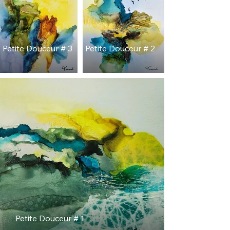
Petite Douceur # 3
Petite Douceur # 2
Petite Douceur # 1