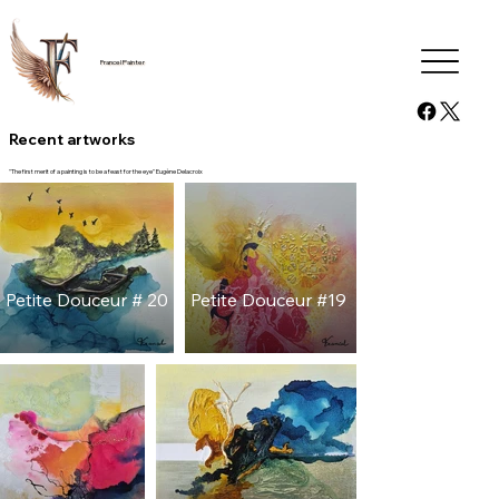
Francel Painter
Recent artworks
"The first merit of a painting is to be a feast for the eye" Eugène Delacroix
Petite Douceur # 20
Petite Douceur #19