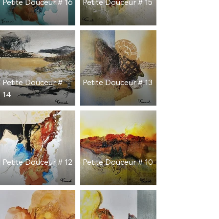
Petite Douceur # 16
Petite Douceur # 15
Petite Douceur #
Petite Douceur # 13
14
Petite Douceur # 12
Petite Douceur # 10