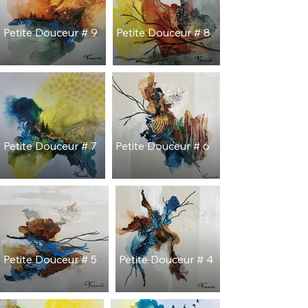
Petite Douceur # 9
Petite Douceur # 8
Petite Douceur # 7
Petite Douceur # 6
Petite Douceur # 5
Petite Douceur # 4